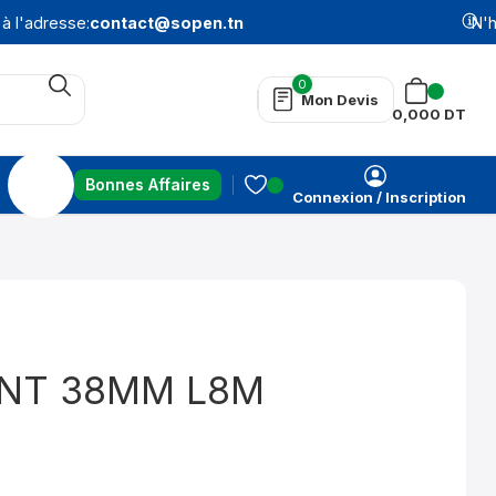
l'adresse:
contact@sopen.tn
N'hés
0
Mon Devis
0,000
DT
Bonnes Affaires
Connexion / Inscription
ANT 38MM L8M