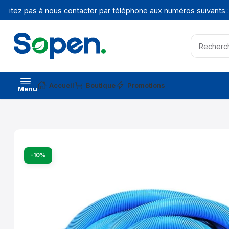
itez pas à nous contacter par téléphone aux numéros suivants :
+
Accueil
Boutique
Promotions
Menu
-10%