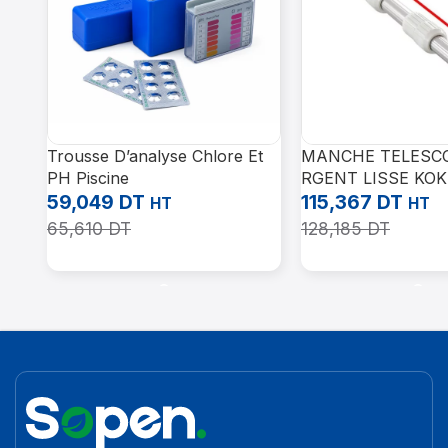
Trousse D’analyse Chlore Et
MANCHE TELESC
PH Piscine
RGENT LISSE KOK
59,049
DT
115,367
DT
HT
HT
65,610
DT
128,185
DT
Ajouter Au Panier
Ajouter Au Panier