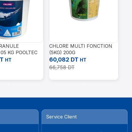
RANULE
CHLORE MULTI FONCTION
AS
 05 KG POOLTEC
(5KG) 200G
AL
T
60,082
DT
10
HT
HT
66,758
DT
11
Panier
Ajouter Au Panier
Aj
Service Client