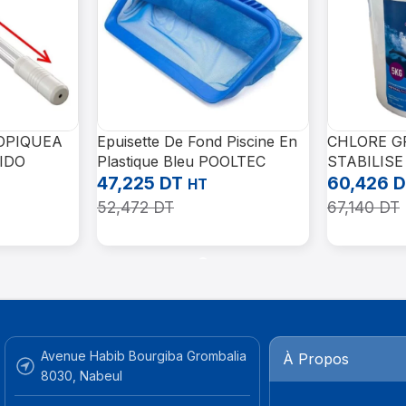
OPIQUEA
Epuisette De Fond Piscine En
CHLORE G
IDO
Plastique Bleu POOLTEC
STABILISE
47,225
DT
60,426
D
HT
52,472
DT
67,140
DT
Ajouter Au Panier
Ajouter Au 
Avenue Habib Bourgiba Grombalia
À Propos
8030, Nabeul