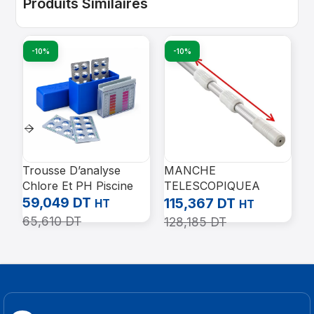
Produits Similaires
-10%
-10%
Trousse D’analyse
MANCHE
T
Chlore Et PH Piscine
TELESCOPIQUEA
3
59,049
DT
RGENT LISSE KOKIDO
A
115,367
DT
9
HT
HT
65,610
DT
128,185
DT
1