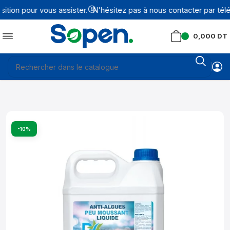
ion pour vous assister.
N'hésitez pas à nous contacter par télé
0,000
DT
-10%