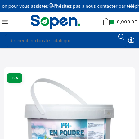
n pour vous assister.
N'hésitez pas à nous contacter par téléph
0,000
DT
-10%