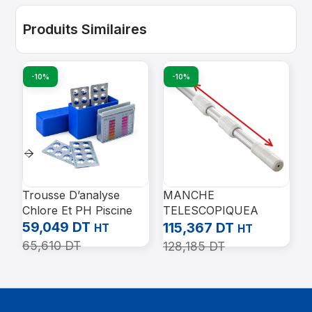
Produits Similaires
-10%
-10%
Trousse D’analyse
MANCHE
T
Chlore Et PH Piscine
TELESCOPIQUEA
3
59,049
DT
RGENT LISSE KOKIDO
A
115,367
DT
9
HT
HT
65,610
DT
128,185
DT
1