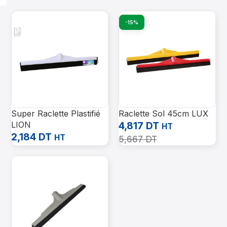
-15%
Super Raclette Plastifié
Raclette Sol 45cm LUX
LION
4,817
DT
HT
2,184
DT
HT
5,667
DT