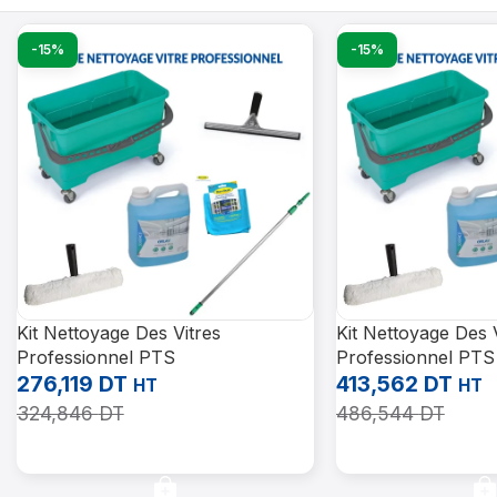
-15%
-15%
Kit Nettoyage Des Vitres
Kit Nettoyage Des 
Professionnel PTS
Professionnel PTS
276,119
DT
413,562
DT
HT
HT
324,846
DT
486,544
DT
Ajouter Au Panier
Ajouter Au Panier