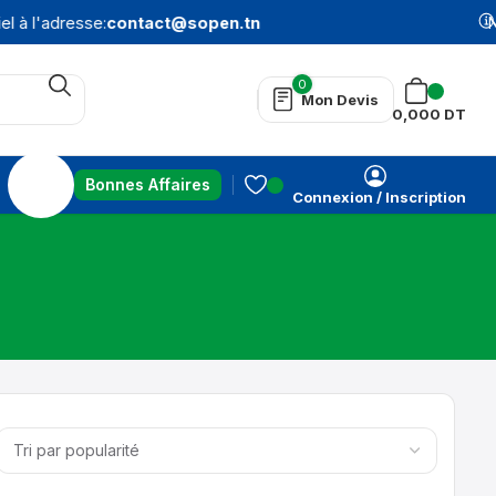
l à l'adresse:
contact@sopen.tn
N'
0
Mon Devis
0,000
DT
Bonnes Affaires
Connexion / Inscription