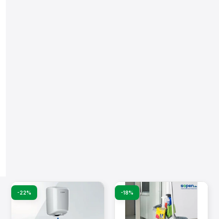
-22%
-18%