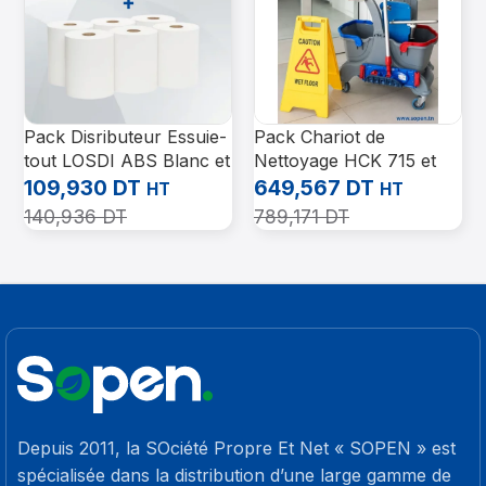
Pack Disributeur Essuie-
Pack Chariot de
tout LOSDI ABS Blanc et
Nettoyage HCK 715 et
6 Rouleaux Essuie-Tout
Accessoires
109,930
DT
649,567
DT
HT
HT
PRO MAX 750G
Professionnels
140,936
DT
789,171
DT
Depuis 2011, la SOciété Propre Et Net « SOPEN » est
spécialisée dans la distribution d’une large gamme de