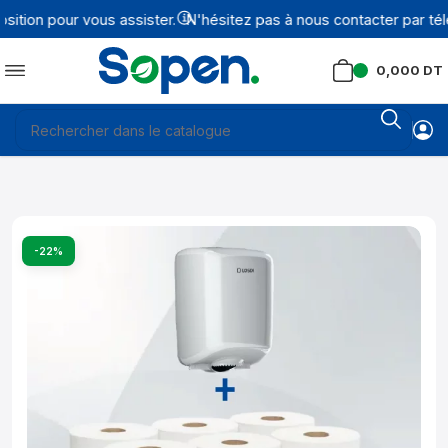
tion pour vous assister.
N'hésitez pas à nous contacter par tél
0,000
DT
-22%