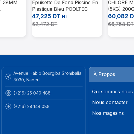
T 38MM
Epuisette De Fond Piscine En
CHLORE M
L
Plastique Bleu POOLTEC
(5KG) 200
47,225
DT
60,082
D
HT
52,472
DT
66,758
DT
Ajouter Au Panier
Ajouter Au 
Avenue Habib Bourgiba Grombalia
À Propos
8030, Nabeul
Qui sommes nous
(+216) 25 040 488
Nous contacter
(+216) 28 144 088
Nos magasins