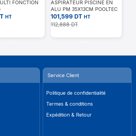
ULTI FONCTION
ASPIRATEUR PISCINE EN
PH 
G
ALU PM 35X13CM POOLTEC
Pis
T
101,599
DT
29
HT
HT
112,888
DT
32
Panier
Ajouter Au Panier
Aj
Service Client
Politique de confidentialité
Termes & conditions
Expédition & Retour