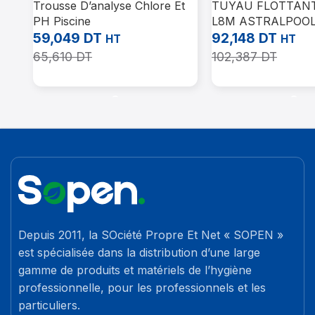
Trousse D’analyse Chlore Et
TUYAU FLOTTAN
PH Piscine
L8M ASTRALPOO
59,049
DT
92,148
DT
HT
HT
65,610
DT
102,387
DT
Ajouter Au Panier
Ajouter Au Panier
Depuis 2011, la SOciété Propre Et Net « SOPEN »
est spécialisée dans la distribution d’une large
gamme de produits et matériels de l’hygiène
professionnelle, pour les professionnels et les
particuliers.