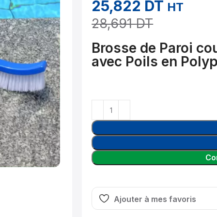
25,822
DT
HT
28,691
DT
Brosse de Paroi co
avec Poils en Poly
Co
Ajouter à mes favoris