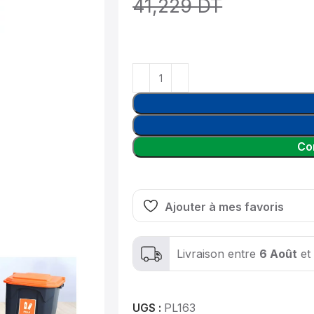
41,229
DT
Co
Ajouter à mes favoris
Livraison entre
6 Août
et
UGS :
PL163