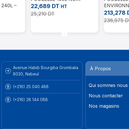
240L –
22,689
DT
ENVIRONN
HT
JAUNE
213,278
25,210
DT
236,975
D
Lire La Suite
Ajouter Au 
Avenue Habib Bourgiba Grombalia
À Propos
8030, Nabeul
Qui sommes nous
(+216) 25 040 488
Nous contacter
(+216) 28 144 088
Nos magasins