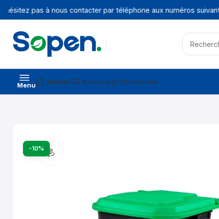
hésitez pas à nous contacter par téléphone aux numéros suivants 
Accueil
Boutique
Promotions
Menu
-10%
Vue produit à 360°