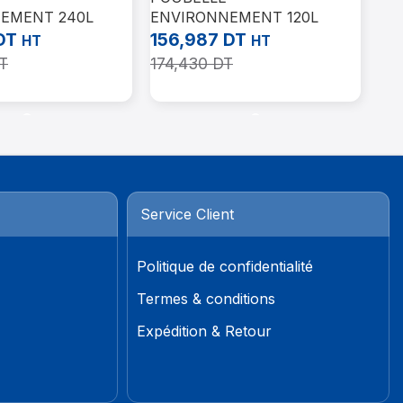
EMENT 240L
ENVIRONNEMENT 120L
PO
ROUGE AVEC PÉDALE
24
DT
156,987
DT
HT
HT
28
T
174,430
DT
Aj
Panier
Ajouter Au Panier
Service Client
Politique de confidentialité
Termes & conditions
Expédition & Retour