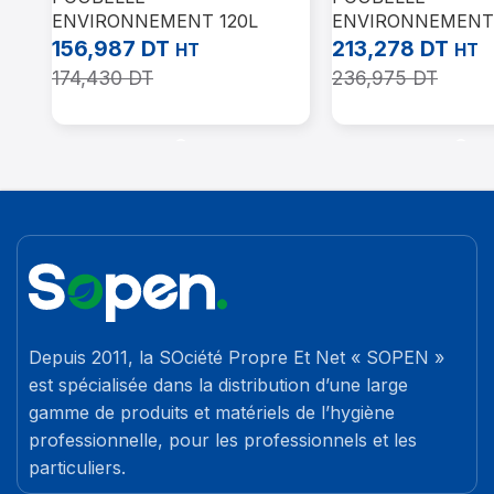
ENVIRONNEMENT 120L
ENVIRONNEMENT 
AVEC PÉDALE JAUNE
Vert
156,987
DT
213,278
DT
HT
HT
174,430
DT
236,975
DT
Ajouter Au Panier
Ajouter Au Panier
Depuis 2011, la SOciété Propre Et Net « SOPEN »
est spécialisée dans la distribution d’une large
gamme de produits et matériels de l’hygiène
professionnelle, pour les professionnels et les
particuliers.