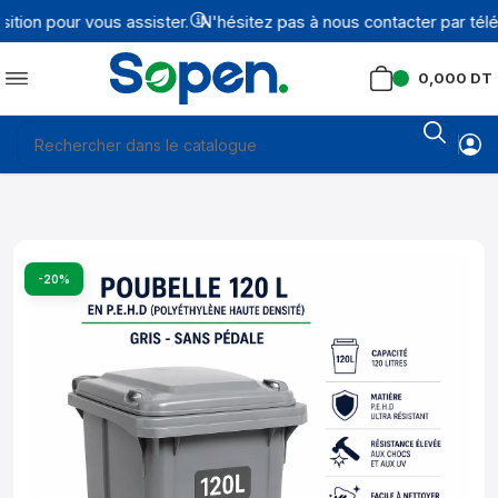
ion pour vous assister.
N'hésitez pas à nous contacter par télé
0,000
DT
-20%