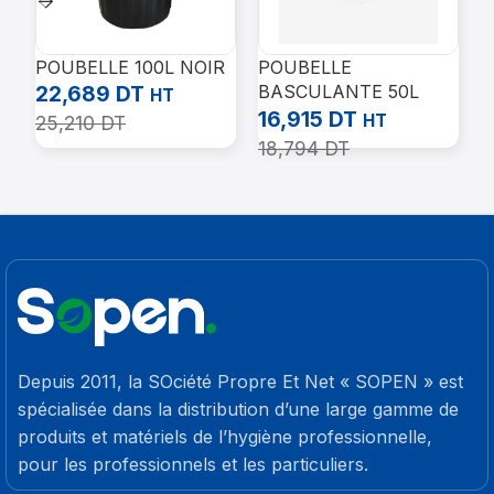
POUBELLE 100L NOIR
POUBELLE
P
22,689
DT
BASCULANTE 50L
P
HT
NOIR +COUVERCLE
P
16,915
DT
HT
25,210
DT
GRIS
18,794
DT
2
Depuis 2011, la SOciété Propre Et Net « SOPEN » est
spécialisée dans la distribution d’une large gamme de
produits et matériels de l’hygiène professionnelle,
pour les professionnels et les particuliers.