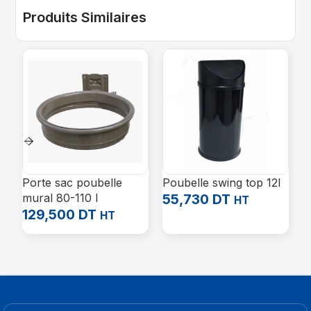
Produits Similaires
Porte sac poubelle
Poubelle swing top 12l
P
mural 80-110 l
55,730
DT
1
HT
129,500
DT
8
HT
1