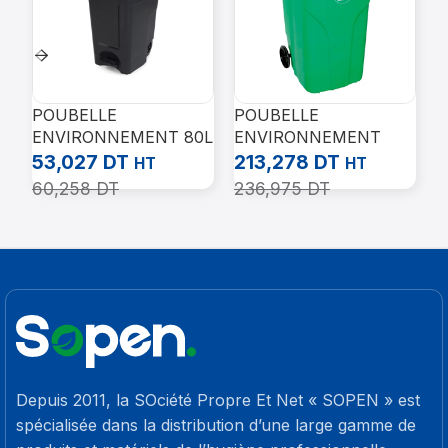
POUBELLE
POUBELLE
P
ENVIRONNEMENT 80L
ENVIRONNEMENT
E
AVEC PÉDALE
240L – Vert
1
53,027
DT
213,278
DT
1
HT
HT
P
60,258
DT
236,975
DT
1
Depuis 2011, la SOciété Propre Et Net « SOPEN » est
spécialisée dans la distribution d’une large gamme de