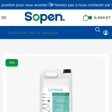
sition pour vous assister.
N'hésitez pas à nous contacter par t
0,000
DT
-15%