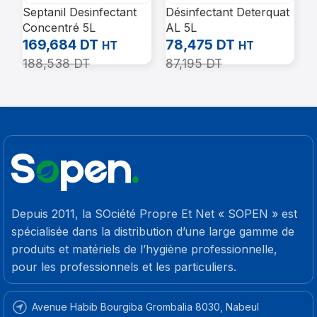
Septanil Desinfectant
Désinfectant Deterquat
G
Concentré 5L
AL 5L
A
169,684
DT
78,475
DT
9
HT
HT
188,538
DT
87,195
DT
Depuis 2011, la SOciété Propre Et Net « SOPEN » est
spécialisée dans la distribution d’une large gamme de
produits et matériels de l’hygiène professionnelle,
pour les professionnels et les particuliers.
Avenue Habib Bourgiba Grombalia 8030, Nabeul