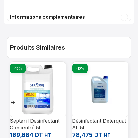
Informations complémentaires
Produits Similaires
-10%
-10%
Septanil Desinfectant
Désinfectant Deterquat
D
Concentré 5L
AL 5L
p
169,684
DT
78,475
DT
b
5
HT
HT