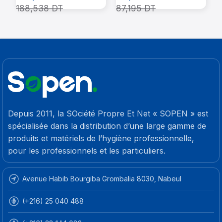
5
188,538
DT
87,195
DT
5
Depuis 2011, la SOciété Propre Et Net « SOPEN » est
spécialisée dans la distribution d’une large gamme de
produits et matériels de l’hygiène professionnelle,
pour les professionnels et les particuliers.
Avenue Habib Bourgiba Grombalia 8030, Nabeul
(+216) 25 040 488