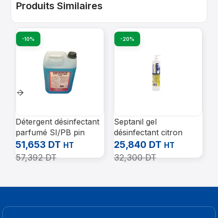
Produits Similaires
-10%
-20%
Détergent désinfectant
Septanil gel
G
parfumé SI/PB pin
désinfectant citron
A
balsamique ECOCHEM
pour les mains 1L
9
51,653
DT
25,840
DT
HT
HT
5L
57,392
DT
32,300
DT