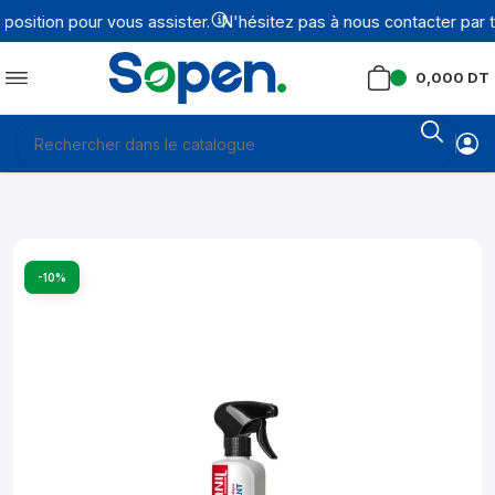
sition pour vous assister.
N'hésitez pas à nous contacter par t
0,000
DT
-10%