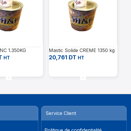
ANC 1.350KG
Mastic Solide CREME 1350 kg
Se
T
20,761
DT
8,
HT
HT
Panier
Ajouter Au Panier
Aj
Service Client
Politique de confidentialité