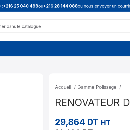
:
+216 25 040 488
ou
+216 28 144 088
ou nous envoyer un courriel 
Accueil
Gamme Polissage
RENOVATEUR D
29,864
DT
HT