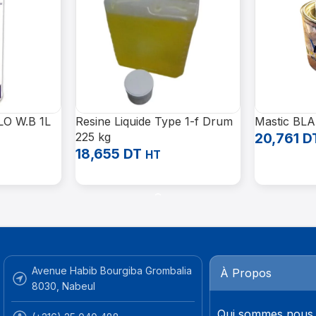
LO W.B 1L
Resine Liquide Type 1-f Drum
Mastic BL
225 kg
20,761
D
18,655
DT
HT
Ajouter Au 
Ajouter Au Panier
Avenue Habib Bourgiba Grombalia
À Propos
8030, Nabeul
Qui sommes nous