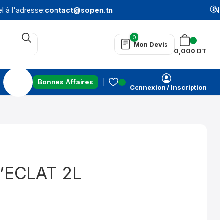
à l'adresse:
contact@sopen.tn
N'h
0
Mon Devis
0,000
DT
Bonnes Affaires
Connexion / Inscription
’ECLAT 2L