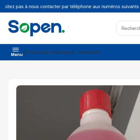
sitez pas à nous contacter par téléphone aux numéros suivants :
+
Accueil
Boutique
Promotions
Menu