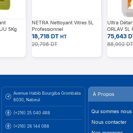
ant
NETRA Nettoyant Vitres 5L
Ultra Détar
/UU 5Kg
Professionnel
ORLAV 5L P
18,718
DT
75,643
D
HT
20,798
DT
88,992
DT
Ajouter Au Panier
Ajouter Au 
Avenue Habib Bourgiba Grombalia
À Propos
8030, Nabeul
Qui sommes nous
(+216) 25 040 488
Nous contacter
(+216) 28 144 088
Nos magasins