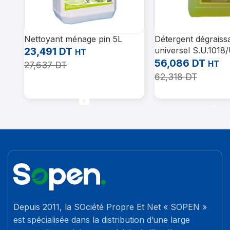
Nettoyant ménage pin 5L
Détergent dégraiss
23,491
DT
universel S.U.1018
HT
ECOCHEM
56,086
DT
HT
27,637
DT
62,318
DT
Lire La Suite
Ajouter Au Panier
Depuis 2011, la SOciété Propre Et Net « SOPEN »
est spécialisée dans la distribution d’une large