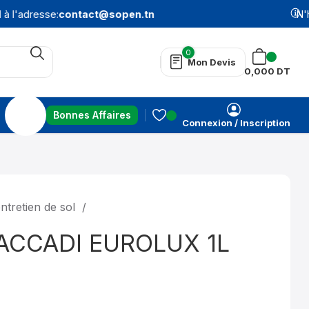
 l'adresse:
contact@sopen.tn
N'hé
0
Mon Devis
0,000
DT
Bonnes Affaires
Connexion / Inscription
entretien de sol
ACCADI EUROLUX 1L