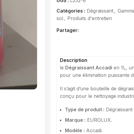
UGS :
L252-8
Catégories :
Dégraissant
,
Gamme 
sol
,
Produits d'entretien
Partager:
Description
le
Dégraissant Accadi
en 1L, un
pour une élimination puissante d
Il s’agit d’une bouteille de dégra
conçu pour le nettoyage industri
Type de produit :
Dégraissant i
Marque :
EUROLUX.
Modèle :
Accadi.