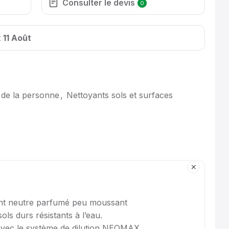
Consulter le devis
0
t
11 Août
 de la personne
,
Nettoyants sols et surfaces
nt neutre parfumé peu moussant
ols durs résistants à l’eau.
avec le système de dilution NEOMAX.