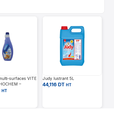
-
multi-surfaces VITE
Judy lustrant 5L
Dét
CHOCHEM –
44,116
DT
uni
HT
nel
EC
T
56
HT
Ajouter Au Panier
62
Panier
Aj