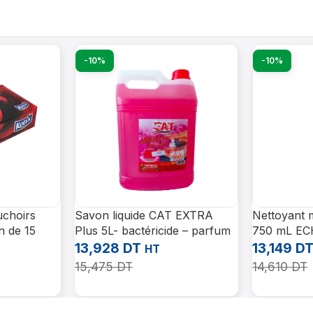
-10%
-10%
uchoirs
Savon liquide CAT EXTRA
Nettoyant 
n de 15
Plus 5L- bactéricide – parfum
750 mL E
de rose
Profession
13,928
DT
13,149
D
HT
15,475
DT
14,610
DT
Ajouter Au Panier
Ajouter Au 