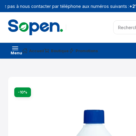
z pas à nous contacter par téléphone aux numéros suivants :
+216
Accueil
Boutique
Promotions
Menu
-10%