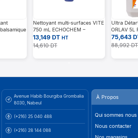
tant
Nettoyant multi-surfaces VITE
Ultra Détar
 balsamique
750 mL ECHOCHEM –
ORLAV 5L P
Professionnel
75,643
D
13,149
DT
HT
88,992
DT
14,610
DT
Ajouter Au 
Ajouter Au Panier
Avenue Habib Bourgiba Grombalia
À Propos
8030, Nabeul
Qui sommes nous
(+216) 25 040 488
Nous contacter
(+216) 28 144 088
Nos magasins