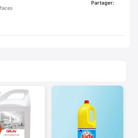
Partager:
rfaces
E