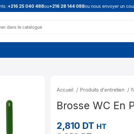
s :
+216 25 040 488
ou
+216 28 144 088
ou nous envoyer un courri
Accueil
Produits d'entretien
N
Brosse WC En P
2,810
DT
HT