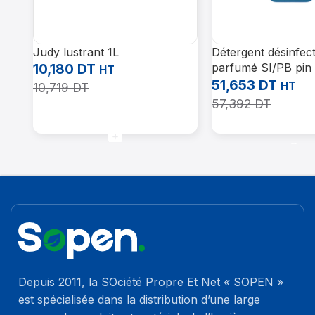
Judy lustrant 1L
Détergent désinfec
10,180
DT
parfumé SI/PB pin
HT
ECOCHEM 5L
51,653
DT
HT
10,719
DT
57,392
DT
Ajouter Au Panier
Ajouter Au Panier
Depuis 2011, la SOciété Propre Et Net « SOPEN »
est spécialisée dans la distribution d’une large