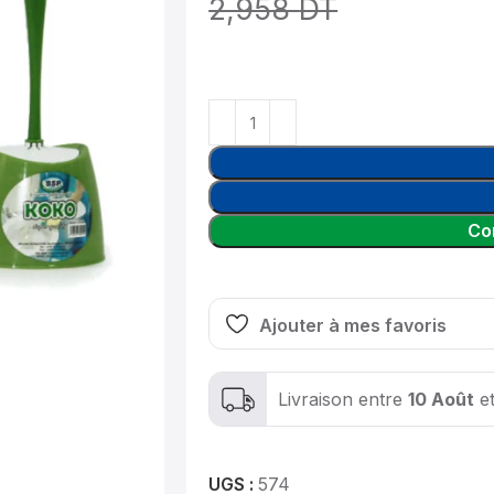
2,958
DT
Co
Ajouter à mes favoris
Livraison entre
10 Août
e
UGS :
574