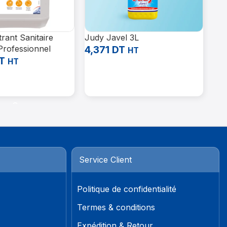
trant Sanitaire
Judy Javel 3L
FRE
rofessionnel
4,371
DT
par
HT
T
68
HT
Ajouter Au Panier
Li
Panier
Service Client
Politique de confidentialité
Termes & conditions
Expédition & Retour