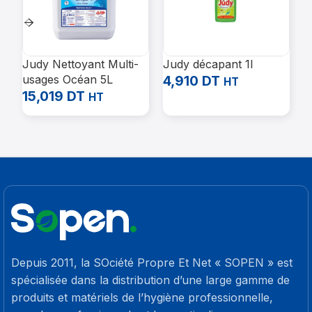
Judy Nettoyant Multi-
Judy décapant 1l
O
usages Océan 5L
4,910
DT
C
HT
15,019
DT
A
1
HT
F
Depuis 2011, la SOciété Propre Et Net « SOPEN » est
spécialisée dans la distribution d’une large gamme de
produits et matériels de l’hygiène professionnelle,