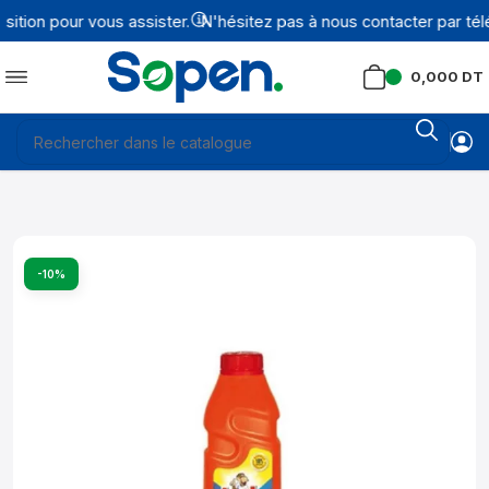
tion pour vous assister.
N'hésitez pas à nous contacter par tél
0,000
DT
-10%