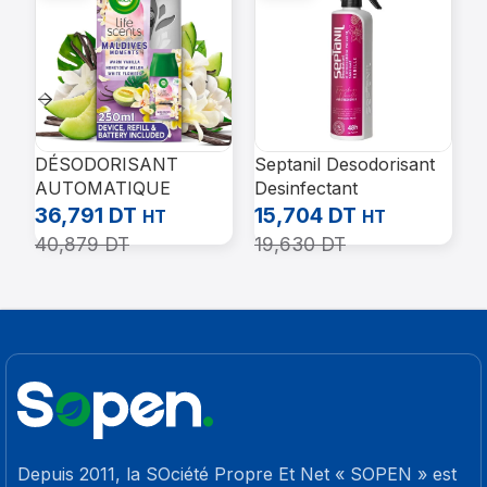
DÉSODORISANT
Septanil Desodorisant
S
AUTOMATIQUE
Desinfectant
D
FRESHMATIC PURE
Antiseptique Fleur De
A
36,791
DT
15,704
DT
1
HT
HT
250ML AIR WICK
Chine 500ml
C
40,879
DT
19,630
DT
Depuis 2011, la SOciété Propre Et Net « SOPEN » est