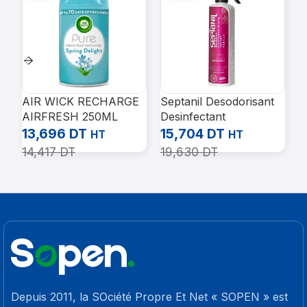
AIR WICK RECHARGE
Septanil Desodorisant
D
AIRFRESH 250ML
Desinfectant
M
SPRING DELIGHT
Antiseptique Fleur De
L
13,696
DT
15,704
DT
2
HT
HT
Chine 500ml
14,417
DT
19,630
DT
Depuis 2011, la SOciété Propre Et Net « SOPEN » est