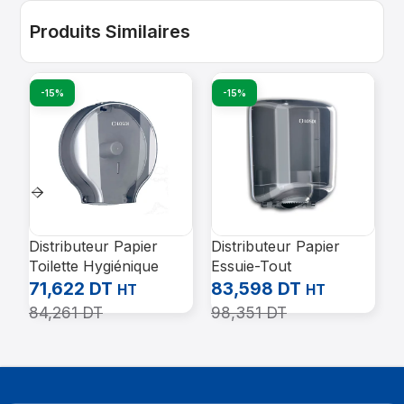
Produits Similaires
-15%
-15%
Distributeur Papier
Distributeur Papier
C
Toilette Hygiénique
Essuie-Tout
O
Jumbo Abs fumé
Transparent Fume ABS
2
71,622
DT
83,598
DT
HT
HT
LOSDI CP-0204
Losdi Cp0520
84,261
DT
98,351
DT