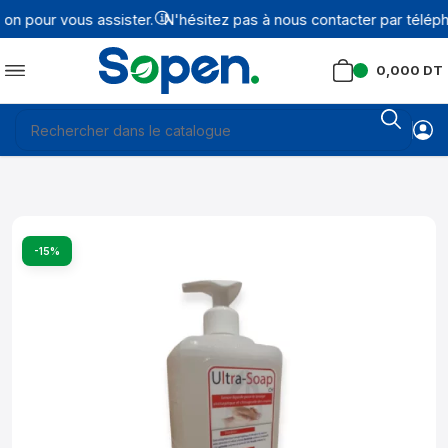
n pour vous assister.
N'hésitez pas à nous contacter par télépho
0,000
DT
-15%