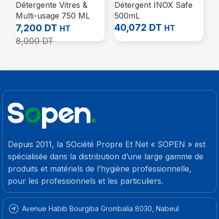
Détergente Vitres &
Détergent INOX Safe
C
Multi-usage 750 ML
500mL
O
SUPER MG sans
40,072
DT
2
7,200
DT
HT
HT
pulvérisateur
8,000
DT
Depuis 2011, la SOciété Propre Et Net « SOPEN » est
spécialisée dans la distribution d’une large gamme de
produits et matériels de l’hygiène professionnelle,
pour les professionnels et les particuliers.
Avenue Habib Bourgiba Grombalia 8030, Nabeul