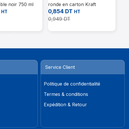
ble noir 750 ml
ronde en carton Kraft
(50
rcle transparent
alimentaire ingraissable avec
0,
0,854
DT
HT
HT
/carton)
couvercle 1200 CC –
0,
0,949
DT
ATTESTATION SANITAIRE
Aj
Panier
Ajouter Au Panier
2022/08 EA/826/21
Service Client
Politique de confidentialité
Termes & conditions
Expédition & Retour