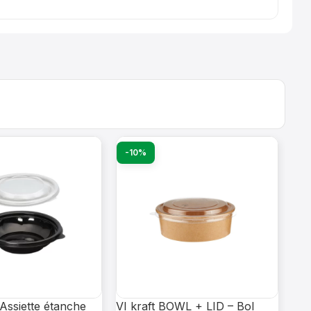
-10%
-
Assiette étanche
VI kraft BOWL + LID – Bol
SA