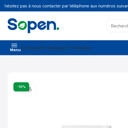
'hésitez pas à nous contacter par téléphone aux numéros suivants
Accueil
Boutique
Promotions
Menu
-10%
Vue produit à 360°