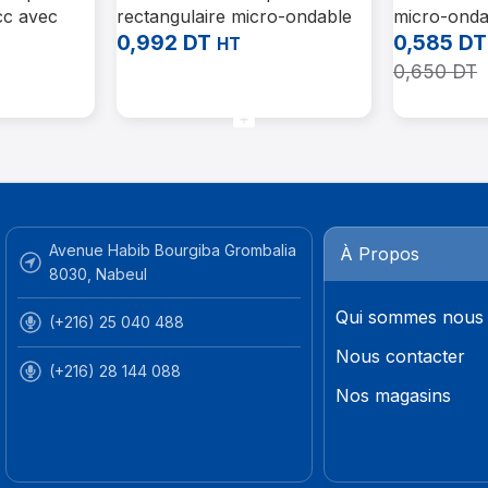
cc avec
rectangulaire micro-ondable
micro-onda
tés/carton)
noir 1000 ml avec couvercle
avec couve
0,992
DT
0,585
DT
HT
transparent
(300 pièces
0,650
DT
Ajouter Au Panier
Ajouter Au 
Avenue Habib Bourgiba Grombalia
À Propos
8030, Nabeul
Qui sommes nous
(+216) 25 040 488
Nous contacter
(+216) 28 144 088
Nos magasins