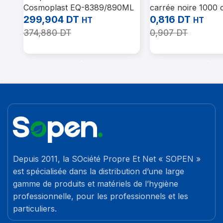
Cosmoplast EQ-8389/890ML
carrée noire 1000 
avec couvercle en carton
couvercle (300 uni
299,904
DT
0,816
DT
HT
HT
métallisé carton : 1000 unités
374,880
DT
0,907
DT
Ajouter Au Panier
Ajouter Au Panier
Depuis 2011, la SOciété Propre Et Net « SOPEN »
est spécialisée dans la distribution d’une large
gamme de produits et matériels de l’hygiène
professionnelle, pour les professionnels et les
particuliers.