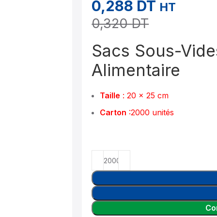
0,288
DT
HT
0,320
DT
Sacs Sous-Vide
Alimentaire
Taille
: 20 x 25 cm
Carton
:200
0 unités
Co