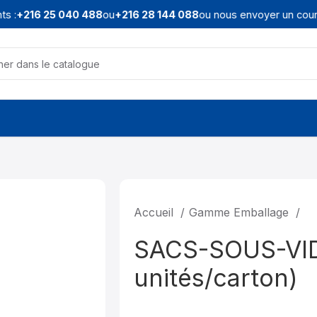
 :
+216 25 040 488
ou
+216 28 144 088
ou nous envoyer un courrie
Accueil
Gamme Emballage
SACS-SOUS-VID
unités/carton)