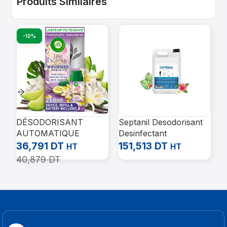
Produits Similaires
-10%
DÉSODORISANT
Septanil Desodorisant
N
AUTOMATIQUE
Desinfectant
3
FRESHMATIC PURE
Antiseptique Exotique
4
36,791
DT
151,513
DT
HT
HT
250ML AIR WICK
5L
40,879
DT