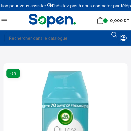
on pour vous assister.
N'hésitez pas à nous contacter par télép
0,000
DT
-5%