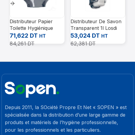
Distributeur Papier
Distributeur De Savon
D
Toilette Hygiénique
Transparent 1l Losdi
A
Jumbo Abs fumé
Cj1006
0
71,622
DT
53,024
DT
8
HT
HT
LOSDI CP-0204
84,261
DT
62,381
DT
9
Depuis 2011, la SOciété Propre Et Net « SOPEN » est
spécialisée dans la distribution d’une large gamme de
produits et matériels de l’hygiène professionnelle,
pour les professionnels et les particuliers.