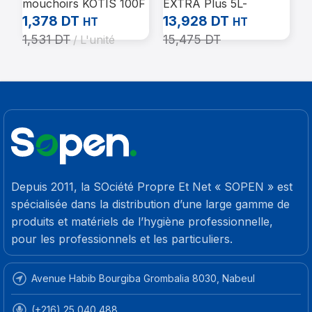
mouchoirs KOTIS 100F
EXTRA Plus 5L-
T
(Carton de 15 paquets)
bactéricide – parfum de
C
1,378
DT
13,928
DT
5
HT
HT
rose
1,531
DT
15,475
DT
6
L'unité
Depuis 2011, la SOciété Propre Et Net « SOPEN » est
spécialisée dans la distribution d’une large gamme de
produits et matériels de l’hygiène professionnelle,
pour les professionnels et les particuliers.
Avenue Habib Bourgiba Grombalia 8030, Nabeul
(+216) 25 040 488