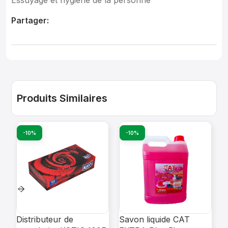
Essuyage et hygiène de la personne
Partager:
Produits Similaires
-10%
-10%
Distributeur de
Savon liquide CAT
D