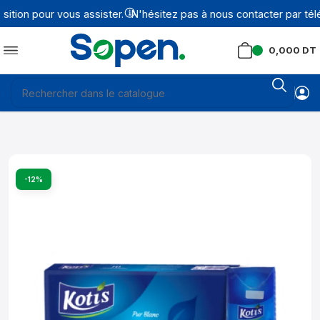
tion pour vous assister.
N'hésitez pas à nous contacter par tél
0,000
DT
-12%