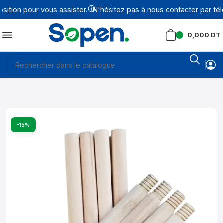
tion pour vous assister.
N'hésitez pas à nous contacter par tél
0,000
DT
-15%