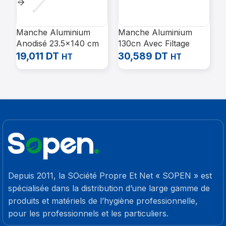
Manche Aluminium
Manche Aluminium
M
Anodisé 23.5×140 cm
130cn Avec Filtage
C
Sans Filetage
Italienne
3
19,011
DT
30,589
DT
HT
HT
4
Depuis 2011, la SOciété Propre Et Net « SOPEN » est
spécialisée dans la distribution d’une large gamme de
produits et matériels de l’hygiène professionnelle,
pour les professionnels et les particuliers.