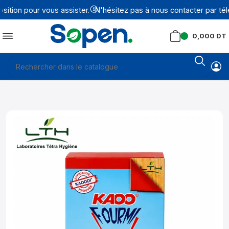
tion pour vous assister.
N'hésitez pas à nous contacter par tél
0,000
DT