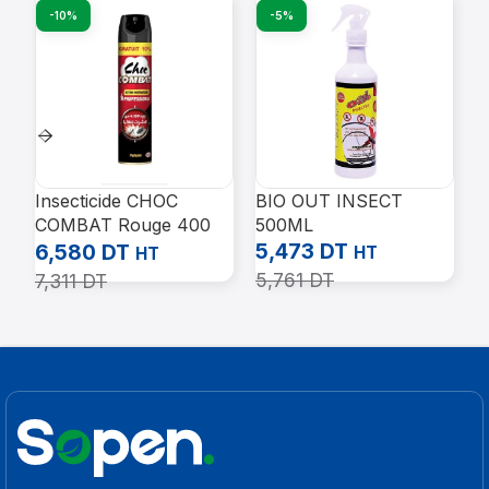
-10%
-5%
Insecticide CHOC
BIO OUT INSECT
I
COMBAT Rouge 400
500ML
L
ml
5,473
DT
4
6,580
DT
HT
HT
5,761
DT
5
7,311
DT