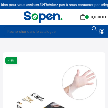
ion pour vous assister.
N'hésitez pas à nous contacter par télép
0,000
DT
-15%