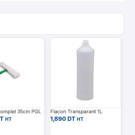
Complet 35cm PGL
Flacon Transparant 1L
Cha
T
1,890
DT
pre
HT
HT
32
Ajouter Au Panier