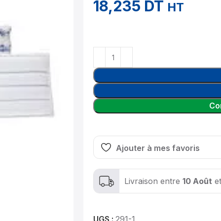
18,235
DT
HT
Co
Ajouter à mes favoris
Livraison entre
10 Août
e
UGS :
291-1