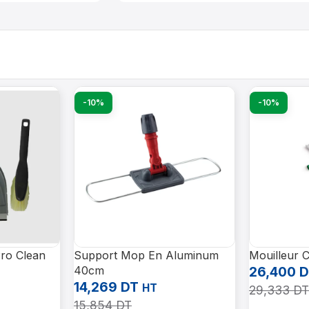
-10%
-10%
Pro Clean
Support Mop En Aluminum
Mouilleur 
40cm
26,400
D
14,269
DT
HT
29,333
DT
15,854
DT