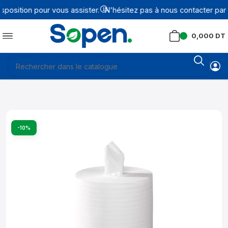
osition pour vous assister.
N'hésitez pas à nous contacter par 
0,000
DT
-10%