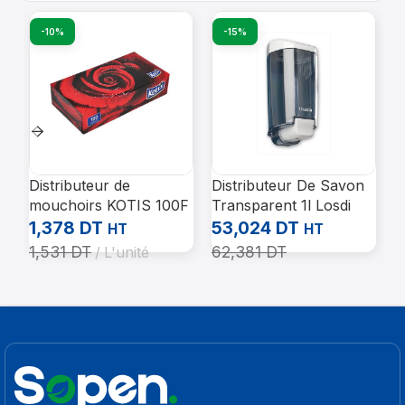
-10%
-15%
Distributeur de
Distributeur De Savon
C
mouchoirs KOTIS 100F
Transparent 1l Losdi
O
(Carton de 15 paquets)
Cj1006
2
1,378
DT
53,024
DT
HT
HT
1,531
DT
62,381
DT
L'unité