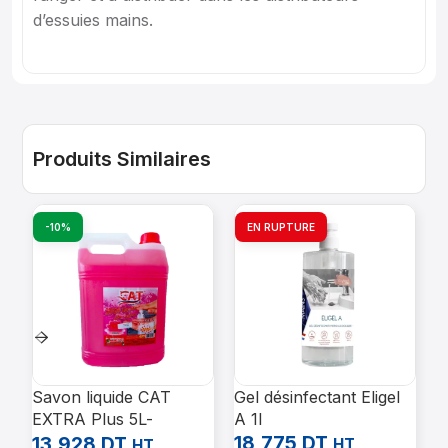
d’essuies mains.
Produits Similaires
-10%
EN RUPTURE
Savon liquide CAT
Gel désinfectant Eligel
C
EXTRA Plus 5L-
A 1l
O
bactéricide – parfum de
18,775
DT
2
13,928
DT
HT
HT