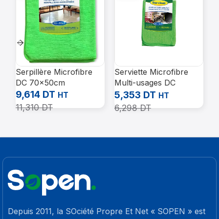
Serpillère Microfibre
Serviette Microfibre
V
DC 70x50cm
Multi-usages DC
–
9,614
DT
30x40cm A utiliser
6
5,353
DT
HT
HT
avec les produits
11,310
DT
6,298
DT
chimiques
Depuis 2011, la SOciété Propre Et Net « SOPEN » est