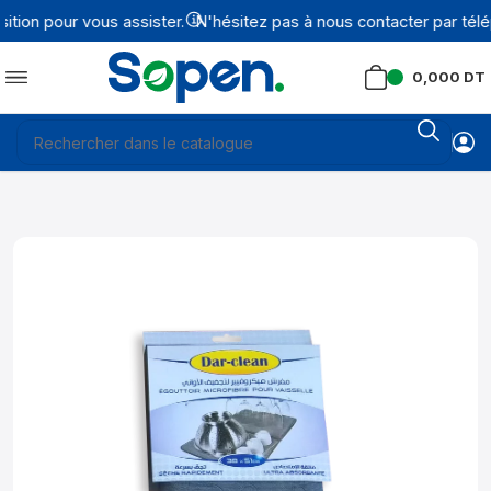
ion pour vous assister.
N'hésitez pas à nous contacter par télé
0,000
DT