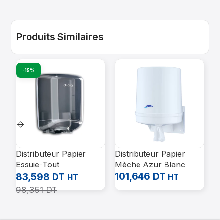
Produits Similaires
-15%
Distributeur Papier
Distributeur Papier
P
Essuie-Tout
Mèche Azur Blanc
P
Transparent Fume ABS
101,646
DT
B
83,598
DT
HT
HT
Losdi Cp0520
98,351
DT
9