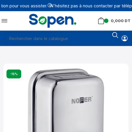
on pour vous assister.
N'hésitez pas à nous contacter par téléph
0,000
DT
-15%