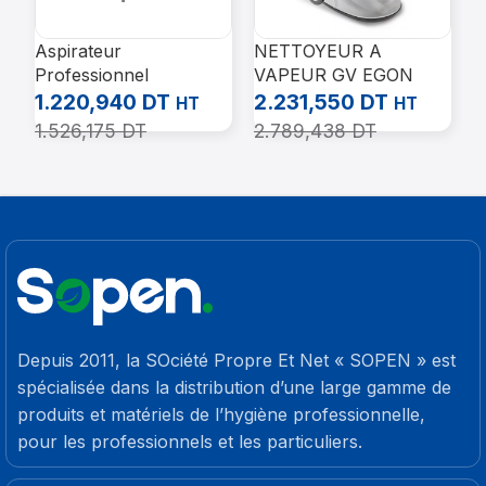
Aspirateur
NETTOYEUR A
N
Professionnel
VAPEUR GV EGON
P
Poussière 2 moteurs
VAC , pression à
1
1.220,940
DT
2.231,550
DT
3
HT
HT
W/D 429E
vapeur 5bar, 8L
1
1.526,175
DT
2.789,438
DT
3
Depuis 2011, la SOciété Propre Et Net « SOPEN » est
spécialisée dans la distribution d’une large gamme de
produits et matériels de l’hygiène professionnelle,
pour les professionnels et les particuliers.