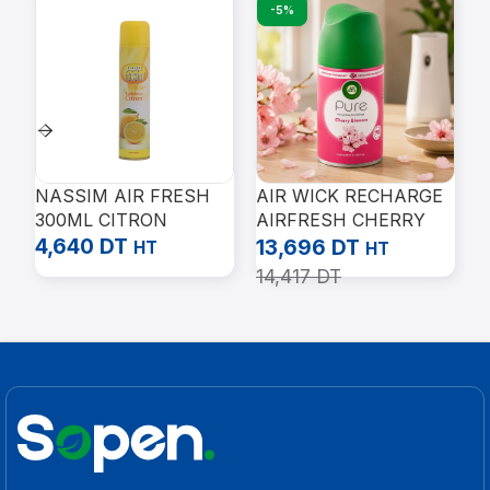
-5%
NASSIM AIR FRESH
AIR WICK RECHARGE
A
300ML CITRON
AIRFRESH CHERRY
A
4,640
DT
BLOSSOM 250ML
S
13,696
DT
1
HT
HT
14,417
DT
1