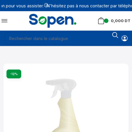
 pour vous assister.
N'hésitez pas à nous contacter par télépho
0,000
DT
-12%